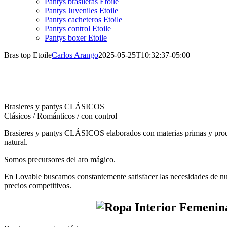
Pantys brasileras Etoile
Pantys Juveniles Etoile
Pantys cacheteros Etoile
Pantys control Etoile
Pantys boxer Etoile
Bras top Etoile
Carlos Arango
2025-05-25T10:32:37-05:00
Brasieres y pantys CLÁSICOS
Clásicos / Románticos / con control
Brasieres y pantys CLÁSICOS elaborados con materias primas y produc
natural.
Somos precursores del aro mágico.
En Lovable buscamos constantemente satisfacer las necesidades de nue
precios competitivos.